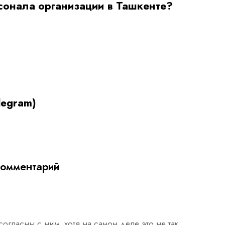
сонала организации в Ташкенте?
legram)
Комментарий
огласны с ним, хотя на самом деле это не так.